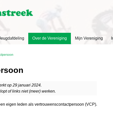
Jeugdafdeling
Over de Vereniging
Mijn Vereniging
I
ctpersoon
ersoon
erkt op 29 januari 2024.
lopt of links niet (meer) werken.
een eigen leden als vertrouwenscontactpersoon (VCP).