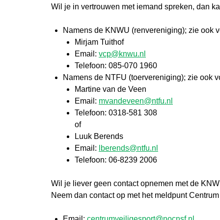
Wil je in vertrouwen met iemand spreken, dan k
Namens de KNWU (renvereniging); zie ook vo
Mirjam Tuithof
Email:
vcp@knwu.nl
Telefoon: 085-070 1960
Namens de NTFU (toervereniging); zie ook v
Martine van de Veen
Email:
mvandeveen@ntfu.nl
Telefoon: 0318-581 308
of
Luuk Berends
Email:
lberends@ntfu.nl
Telefoon: 06-8239 2006
Wil je liever geen contact opnemen met de KN
Neem dan contact op met het meldpunt Centrum
Email:
centrumveiligesport@nocnsf.nl