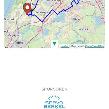
▾
Leaflet
| Map data ©
OpenStreetMap
SPONSOREN