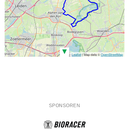
▾
Leaflet
| Map data ©
OpenStreetMap
SPONSOREN