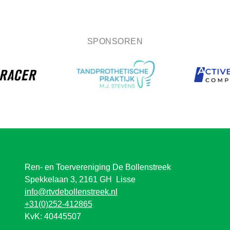
SPONSOREN
Ren- en Toervereniging De Bollenstreek
Spekkelaan 3, 2161 GH Lisse
info@rtvdebollenstreek.nl
+31(0)252-412865
KvK: 40445507