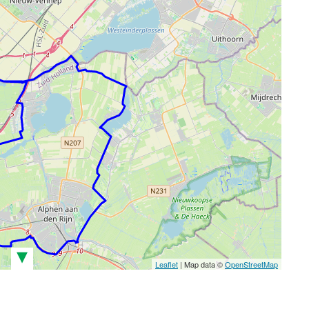
▾
Leaflet
| Map data ©
OpenStreetMap