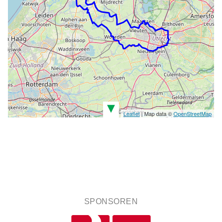
▾
Leaflet
| Map data ©
OpenStreetMap
SPONSOREN