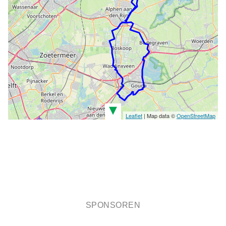
▾
Leaflet
| Map data ©
OpenStreetMap
SPONSOREN