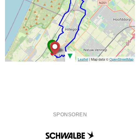
▾
Leaflet
| Map data ©
OpenStreetMap
SPONSOREN