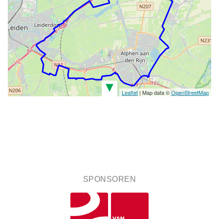
▾
Leaflet
| Map data ©
OpenStreetMap
SPONSOREN