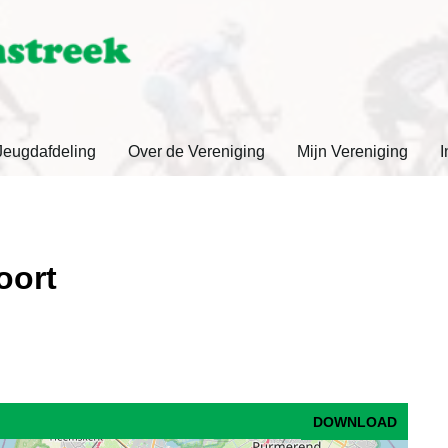
Jeugdafdeling
Over de Vereniging
Mijn Vereniging
I
oort
DOWNLOAD