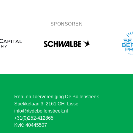
SPONSOREN
Ren- en Toervereniging De Bollenstreek
Spekkelaan 3, 2161 GH Lisse
info@rtvdebollenstreek.nl
+31(0)252-412865
KvK: 40445507