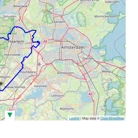
▾
Leaflet
| Map data ©
OpenStreetMap