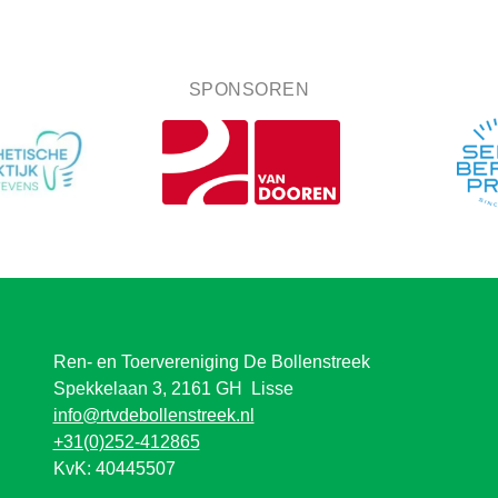
SPONSOREN
Ren- en Toervereniging De Bollenstreek
Spekkelaan 3, 2161 GH Lisse
info@rtvdebollenstreek.nl
+31(0)252-412865
KvK: 40445507