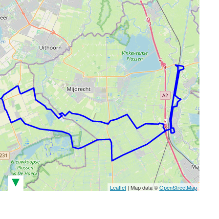
▾
Leaflet
| Map data ©
OpenStreetMap